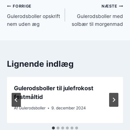
Indlægsnavigation
FORRIGE
NÆSTE
Gulerodsboller opskrift
Gulerodsboller med
nem uden æg
solbær til morgenmad
Lignende indlæg
Gulerodsboller til julefrokost
festmåltid
Af
Gulerodsboller
9. december 2024