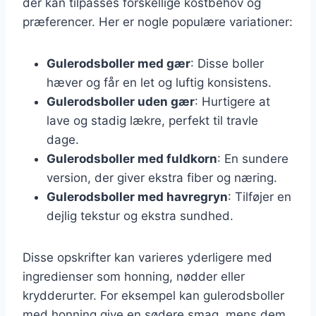
der kan tilpasses forskellige kostbehov og
præferencer. Her er nogle populære variationer:
Gulerodsboller med gær
: Disse boller
hæver og får en let og luftig konsistens.
Gulerodsboller uden gær
: Hurtigere at
lave og stadig lækre, perfekt til travle
dage.
Gulerodsboller med fuldkorn
: En sundere
version, der giver ekstra fiber og næring.
Gulerodsboller med havregryn
: Tilføjer en
dejlig tekstur og ekstra sundhed.
Disse opskrifter kan varieres yderligere med
ingredienser som honning, nødder eller
krydderurter. For eksempel kan gulerodsboller
med honning give en sødere smag, mens dem