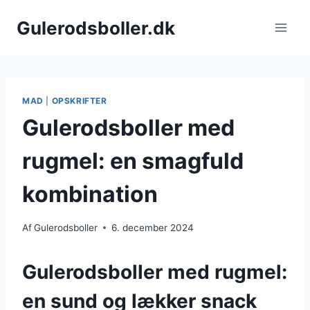
Fortsæt
Gulerodsboller.dk
til
indhold
MAD
|
OPSKRIFTER
Gulerodsboller med
rugmel: en smagfuld
kombination
Af
Gulerodsboller
6. december 2024
Gulerodsboller med rugmel:
en sund og lækker snack