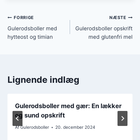
Indlægsnavigation
FORRIGE
NÆSTE
Gulerodsboller med
Gulerodsboller opskrift
hytteost og timian
med glutenfri mel
Lignende indlæg
Gulerodsboller med gær: En lækker
og sund opskrift
Af
Gulerodsboller
20. december 2024