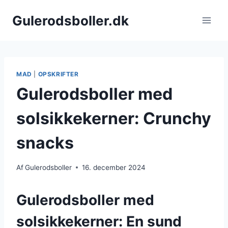
Fortsæt
Gulerodsboller.dk
til
indhold
MAD
|
OPSKRIFTER
Gulerodsboller med
solsikkekerner: Crunchy
snacks
Af
Gulerodsboller
16. december 2024
Gulerodsboller med
solsikkekerner: En sund