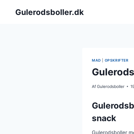
Fortsæt
Gulerodsboller.dk
til
indhold
MAD
|
OPSKRIFTER
Gulerods
Af
Gulerodsboller
1
Gulerodsb
snack
Gulerodsboller m