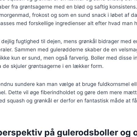
er fra grøntsagerne med en blød og saftig konsistens. 
 morgenmad, frokost og som en sund snack i løbet af da
lpasses med forskellige ingredienser alt efter hvad man
n dejlig fugtighed til dejen, mens grønkål bidrager me
neraler. Sammen med gulerødderne skaber de en velsm
ikke kun er sund, men også farverig. Boller med disse i
da de skjuler grøntsagerne i en lækker form.
endnu sundere kan man vælge at bruge fuldkornsmel elle
mel. Dette vil øge fiberindholdet og gøre dem mere mæt
d squash og grønkål er derfor en fantastisk måde at få
perspektiv på gulerodsboller og o