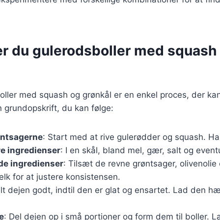
er du gulerodsboller med squash
oller med squash og grønkål er en enkel proces, der ka
n grundopskrift, du kan følge:
øntsagerne
: Start med at rive gulerødder og squash. Hak
re ingredienser
: I en skål, bland mel, gær, salt og event
de ingredienser
: Tilsæt de revne grøntsager, olivenolie
lk for at justere konsistensen.
lt dejen godt, indtil den er glat og ensartet. Lad den hæ
e
: Del dejen op i små portioner og form dem til boller.