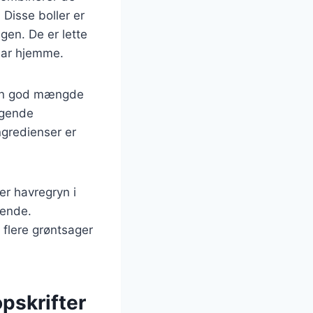
Disse boller er
gen. De er lette
 har hjemme.
d en god mængde
agende
ngredienser er
r havregryn i
tende.
 flere grøntsager
pskrifter