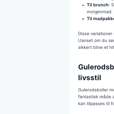
Til brunch
: 
morgenmad.
Til madpakk
Disse variationer 
Uanset om du serv
sikkert blive et hit
Gulerodsb
livsstil
Gulerodsboller m
fantastisk måde a
kan tilpasses til 