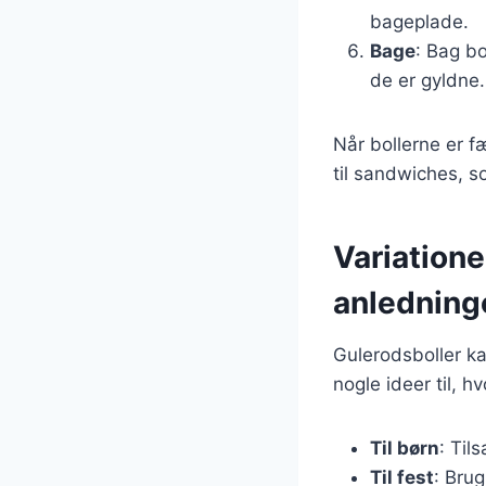
bageplade.
Bage
: Bag bo
de er gyldne.
Når bollerne er f
til sandwiches, s
Variatione
anledning
Gulerodsboller ka
nogle ideer til, 
Til børn
: Til
Til fest
: Brug