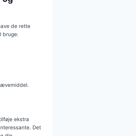
have de rette
l bruge:
 hævemiddel.
ilføje ekstra
interessante. Det
de din