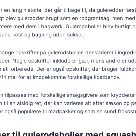
 en lang historie, der går tilbage til, da gulerødder først
igt blev gulerødder brugt som en rodgrøntsag, men med
ntere med dem i bagværk. Gulerodsboller blev hurtigt p
sund kost og bagning uden sukker.
mange opskrifter på gulerodsboller, der varierer i ingred
der. Nogle opskrifter inkluderer gær, mens andre er ude
 at forberede. Der er også opskrifter, der bruger fuldk
nfri mel for at imødekomme forskellige kostbehov.
an tilpasses med forskellige smagsgivere som krydderur
 til en alsidig ret, der kan varieres alt efter sæson og p
er også populære til madpakker og som en sund frokost
er til gulerodsboller med squas