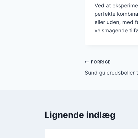
Ved at eksperimen
perfekte kombina
eller uden, med fu
velsmagende tilføj
Indlægsnavi
FORRIGE
Sund gulerodsboller t
Lignende indlæg