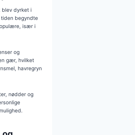
 blev dyrket i
 tiden begyndte
opulære, især i
ienser og
n gær, hvilket
ornsmel, havregryn
ter, nødder og
ersonlige
mulighed.
h og