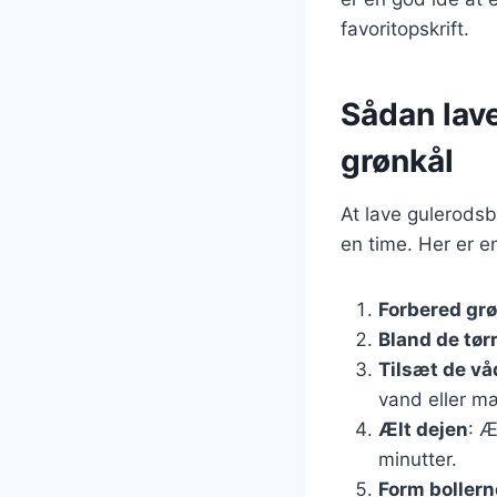
favoritopskrift.
Sådan lav
grønkål
At lave gulerodsb
en time. Her er e
Forbered gr
Bland de tør
Tilsæt de vå
vand eller mæ
Ælt dejen
: Æ
minutter.
Form bollern