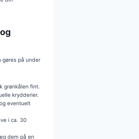
 og
n gøres på under
 grønkålen fint.
uelle krydderier.
 og eventuelt
ve i ca. 30
 Læg dem på en