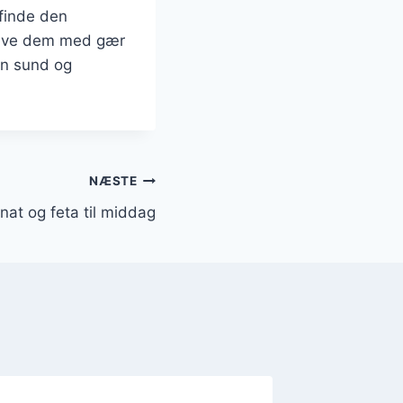
 finde den
 lave dem med gær
 en sund og
NÆSTE
nat og feta til middag