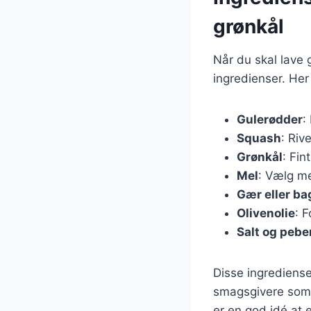
grønkål
Når du skal lave 
ingredienser. Her
Gulerødder
:
Squash
: Riv
Grønkål
: Fin
Mel
: Vælg me
Gær eller ba
Olivenolie
: 
Salt og pebe
Disse ingrediense
smagsgivere som 
er en god idé at 