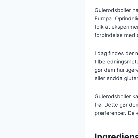
Gulerodsboller har
Europa. Oprindel
folk at eksperime
forbindelse med 
I dag findes der 
tilberedningsmeto
gør dem hurtigere
eller endda glute
Gulerodsboller k
frø. Dette gør dem
præferencer. De 
Ingrediens