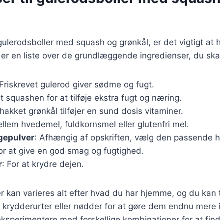
gulerodsboller med squash og grønkål, er det vigtigt at 
 er en liste over de grundlæggende ingredienser, du ska
 Friskrevet gulerod giver sødme og fugt.
et squashen for at tilføje ekstra fugt og næring.
thakket grønkål tilføjer en sund dosis vitaminer.
llem hvedemel, fuldkornsmel eller glutenfri mel.
gepulver
: Afhængig af opskriften, vælg den passende
For at give en god smag og fugtighed.
r
: For at krydre dejen.
r kan varieres alt efter hvad du har hjemme, og du kan t
krydderurter eller nødder for at gøre dem endnu mere 
eksperimentere med forskellige kombinationer for at fin