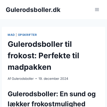
Fortsæt
Gulerodsboller.dk
til
indhold
MAD
|
OPSKRIFTER
Gulerodsboller til
frokost: Perfekte til
madpakken
Af
Gulerodsboller
19. december 2024
Gulerodsboller: En sund og
lækker frokostmulighed