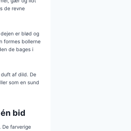
mel, gær og lidt
es de revne
l dejen er blød og
en formes bollerne
den de bages i
duft af dild. De
eller som en sund
 én bid
 De farverige