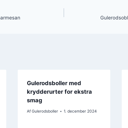
gation
parmesan
Gulerodsobl
Gulerodsboller med
krydderurter for ekstra
smag
Af
Gulerodsboller
1. december 2024