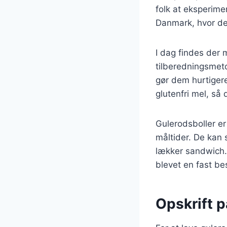
folk at eksperime
Danmark, hvor de 
I dag findes der 
tilberedningsmeto
gør dem hurtiger
glutenfri mel, så
Gulerodsboller er
måltider. De kan
lækker sandwich. 
blevet en fast b
Opskrift p