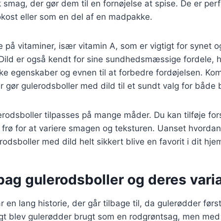
k smag, der gør dem til en fornøjelse at spise. De er pe
rokost eller som en del af en madpakke.
 på vitaminer, især vitamin A, som er vigtigt for synet o
ild er også kendt for sine sundhedsmæssige fordele, 
ke egenskaber og evnen til at forbedre fordøjelsen. Ko
r gør gulerodsboller med dild til et sundt valg for både
odsboller tilpasses på mange måder. Du kan tilføje fors
r frø for at variere smagen og teksturen. Uanset hvorda
rodsboller med dild helt sikkert blive en favorit i dit hje
bag gulerodsboller og deres vari
 en lang historie, der går tilbage til, da gulerødder først
igt blev gulerødder brugt som en rodgrøntsag, men med