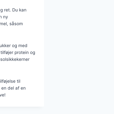
ig ret. Du kan
n ny
 mel, såsom
sukker og med
ilføjer protein og
 solsikkekerner
føjelse til
 en del af en
ve!