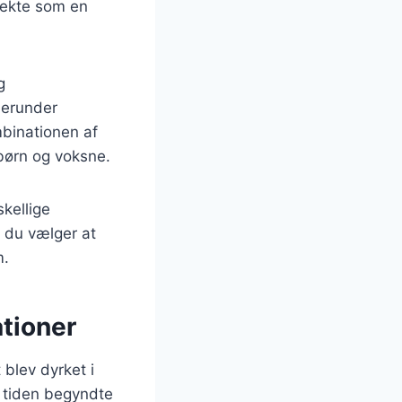
rfekte som en
g
herunder
mbinationen af
 børn og voksne.
kellige
n du vælger at
m.
ationer
 blev dyrket i
 tiden begyndte