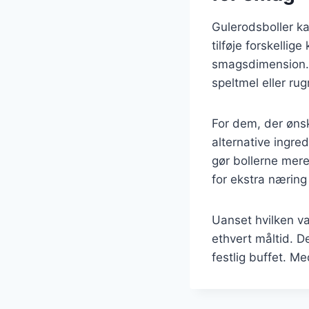
Gulerodsboller kan
tilføje forskellig
smagsdimension. 
speltmel eller ru
For dem, der øns
alternative ingred
gør bollerne mere
for ekstra næring
Uanset hvilken var
ethvert måltid. D
festlig buffet. M