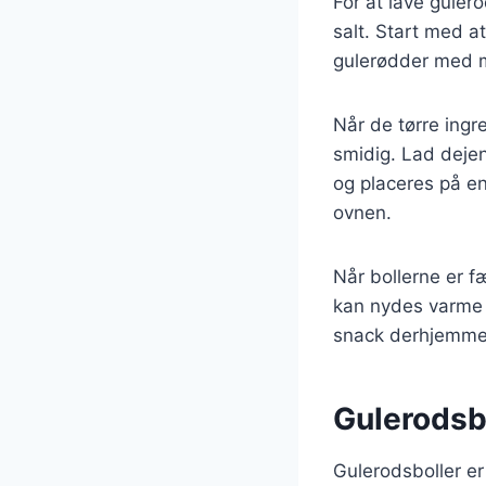
For at lave gulero
salt. Start med a
gulerødder med me
Når de tørre ingr
smidig. Lad dejen
og placeres på e
ovnen.
Når bollerne er f
kan nydes varme e
snack derhjemme
Gulerodsbo
Gulerodsboller er