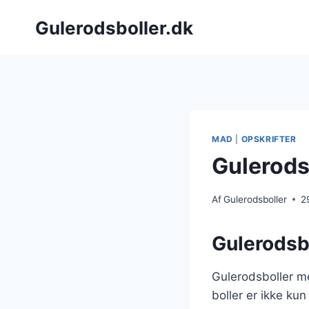
Fortsæt
Gulerodsboller.dk
til
indhold
MAD
|
OPSKRIFTER
Gulerods
Af
Gulerodsboller
2
Gulerodsb
Gulerodsboller m
boller er ikke ku