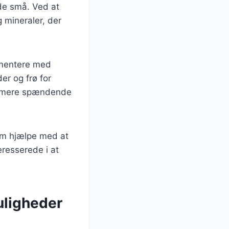
 de små. Ved at
 mineraler, der
rimentere med
der og frø for
er mere spændende
dem hjælpe med at
eresserede i at
uligheder