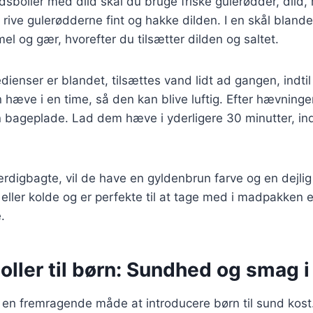
dsboller med dild skal du bruge friske gulerødder, dild, 
t rive gulerødderne fint og hakke dilden. I en skål bland
l og gær, hvorefter du tilsætter dilden og saltet.
edienser er blandet, tilsættes vand lidt ad gangen, indti
 hæve i en time, så den kan blive luftig. Efter hævning
n bageplade. Lad dem hæve i yderligere 30 minutter, in
ærdigbagte, vil de have en gyldenbrun farve og en dejlig 
ller kolde og er perfekte til at tage med i madpakken 
.
ller til børn: Sundhed og smag i
 en fremragende måde at introducere børn til sund kost.