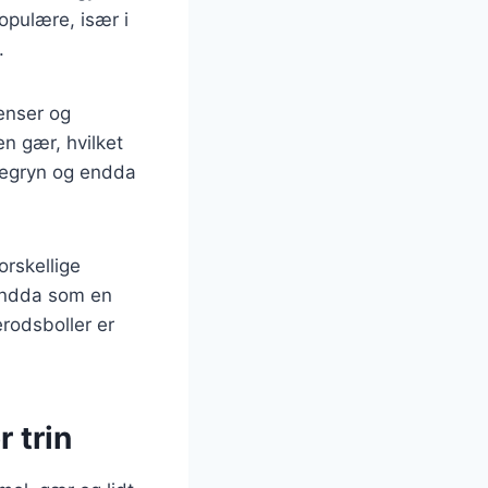
opulære, især i
.
ienser og
n gær, hvilket
vregryn og endda
orskellige
 endda som en
rodsboller er
r trin