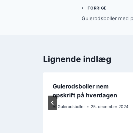
Indlægsnavi
FORRIGE
Gulerodsboller med 
Lignende indlæg
Gulerodsboller nem
e at
opskrift på hverdagen
Af
Gulerodsboller
25. december 2024
ember 2024