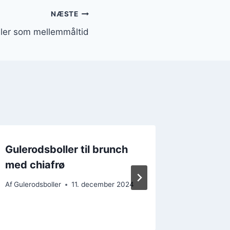
NÆSTE
ler som mellemmåltid
Gulerodsboller til brunch
Gulero
med chiafrø
chiafrø
bagvæ
Af
Gulerodsboller
11. december 2024
Af
Gulerods