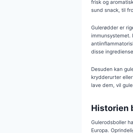
frisk og aromatis
sund snack, til f
Gulerødder er rige
immunsystemet. D
antiinflammatoris
disse ingrediense
Desuden kan guler
krydderurter elle
lave dem, vil gule
Historien 
Gulerodsboller har
Europa. Oprindel