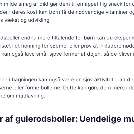
 milde smag af dild gør dem til en appetitlig snack for
der i deres kost kan børn få de nødvendige vitaminer og
s vækst og udvikling.
rodsboller endnu mere tiltalende for børn kan du ekspe
Tilsæt lidt honning for sødme, eller prøv at inkludere nød
u kan også lave små, sjove former af dejen, så de bliv
nene i bagningen kan også være en sjov aktivitet. Lad 
erne eller forme bollerne. Dette kan gøre dem mere int
ære om madlavning.
r af gulerodsboller: Uendelige m