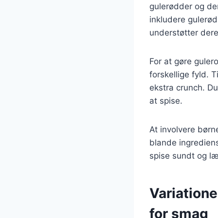
gulerødder og den
inkludere gulerød
understøtter dere
For at gøre gule
forskellige fyld. 
ekstra crunch. D
at spise.
At involvere bør
blande ingrediens
spise sundt og l
Variatione
for smag