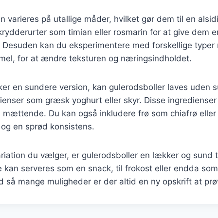
 varieres på utallige måder, hvilket gør dem til en alsid
e krydderurter som timian eller rosmarin for at give dem e
Desuden kan du eksperimentere med forskellige typer
gmel, for at ændre teksturen og næringsindholdet.
ker en sundere version, kan gulerodsboller laves uden 
ienser som græsk yoghurt eller skyr. Disse ingredienser t
 mættende. Du kan også inkludere frø som chiafrø eller
 og en sprød konsistens.
iation du vælger, er gulerodsboller en lækker og sund til
e kan serveres som en snack, til frokost eller endda som
ed så mange muligheder er der altid en ny opskrift at prø