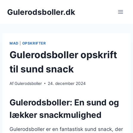
Fortsæt
Gulerodsboller.dk
til
indhold
MAD
|
OPSKRIFTER
Gulerodsboller opskrift
til sund snack
Af
Gulerodsboller
24. december 2024
Gulerodsboller: En sund og
lækker snackmulighed
Gulerodsboller er en fantastisk sund snack, der