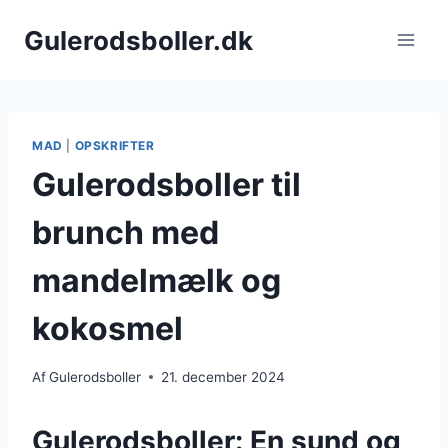
Fortsæt
Gulerodsboller.dk
til
indhold
MAD
|
OPSKRIFTER
Gulerodsboller til
brunch med
mandelmælk og
kokosmel
Af
Gulerodsboller
21. december 2024
Gulerodsboller: En sund og